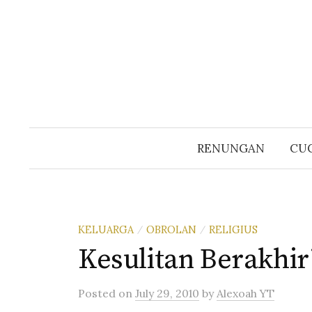
Skip
to
content
RENUNGAN
CUC
KELUARGA
OBROLAN
RELIGIUS
/
/
Kesulitan Berakhir
Posted
on
July 29, 2010
by
Alexoah YT