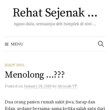
Skip
Rehat Sejenak …
to
content
ngaso dulu, semuanya deh tumplek di sini …
Search
for:
MENU
SAKIT JIWA
Menolong …???
Posted
on
January 28, 2010
by
Alexoah YT
Dua orang pasien rumah sakit jiwa, Sarap dan
Edan, sedang bersama-sama ketika salah satu dari