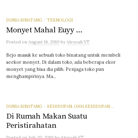
DUNIA BINATANG
TEKNOLOGI
/
Monyet Mahal Euyy …
Posted
on
August 16, 2010
by
Alexoah YT
Bejo masuk ke sebuah toko binatang untuk membeli
seekor monyet. Di dalam toko, ada beberapa ekor
monyet yang bisa dia pilih. Penjaga toko pun
menghampirinya. Ma...
DUNIA BINATANG
KEHIDUPAN, OHH KEHIDUPAN ...
/
Di Rumah Makan Suatu
Peristirahatan
Posted
on
July 20, 2010
by
Alexoah YT