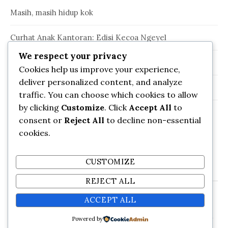
Masih, masih hidup kok
Curhat Anak Kantoran: Edisi Kecoa Ngeyel
We respect your privacy
Kelinci oh Kelinci ……..
Cookies help us improve your experience,
deliver personalized content, and analyze
Pertempuran Episode “Niat Bangun Pagi”
traffic. You can choose which cookies to allow
by clicking
Customize
. Click
Accept All
to
Pengorbanan Sang Dokter
consent or
Reject All
to decline non-essential
cookies.
CUSTOMIZE
REJECT ALL
ACCEPT ALL
© 2026
Rehat Sejenak …
|
Powered by
WordPress
Theme:
Graphy
by Themegraphy
Powered by