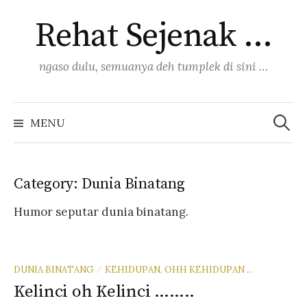
Skip
Rehat Sejenak …
to
content
ngaso dulu, semuanya deh tumplek di sini …
Search
for:
MENU
Category:
Dunia Binatang
Humor seputar dunia binatang.
DUNIA BINATANG
KEHIDUPAN, OHH KEHIDUPAN ...
/
Kelinci oh Kelinci ……..