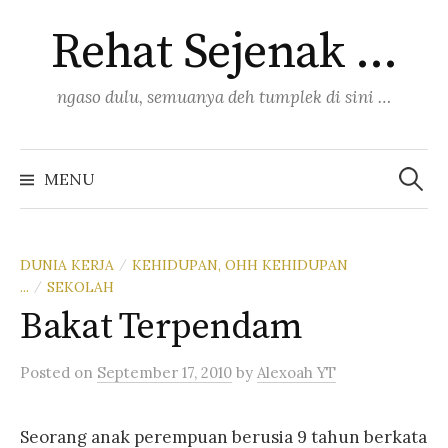
Skip
Rehat Sejenak …
to
content
ngaso dulu, semuanya deh tumplek di sini …
Search
for:
MENU
DUNIA KERJA
KEHIDUPAN, OHH KEHIDUPAN
/
...
SEKOLAH
/
Bakat Terpendam
Posted
on
September 17, 2010
by
Alexoah YT
Seorang anak perempuan berusia 9 tahun berkata