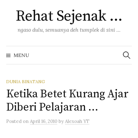
Skip
Rehat Sejenak …
to
content
ngaso dulu, semuanya deh tumplek di sini …
Search
for:
MENU
DUNIA BINATANG
Ketika Betet Kurang Ajar
Diberi Pelajaran …
Posted
on
April 16, 2010
by
Alexoah YT