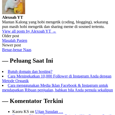
Alexoah YT
Mantan Kalong yang hobi mengetik (coding, blogging), sekarang
pun masih hobi mengetik dan sharing meme di sosmed tertentu.
View all posts by Alexoah YT →
Post
Older post
Masalah Pasien
navigation
Newer post
Benar-benar Naas
— Peluang Saat Ini
Butuh domain dan hosting?
Cara Meningkatkan 10,000 Follower di Instagram Anda dengan
Metode Organik
Cara menggunakan Media Iklan Facebook & Instagram untuk
mendapatkan Ribuan penjualan, bahkan bila Anda pemula sekalipun
— Komentator Terkini
Kaoru KS
on
Ujian Susulan …