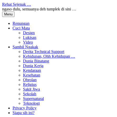
Skip
Rehat Sejenak …
to
ngaso dulu, semuanya deh tumplek di sini …
content
Menu
Renungan
Cuci Mata
Design
Lukisan
Video
Sambil Ngakak
Derita Technical Support
Kehidupan, Ohh Kehidupan …
Dunia Binatang
Dunia Kerja
Kendaraan
Kesehatan
Obrolan
Religius
Sakit Jiwa
Sekolah
Supernatural
Teknologi
Privacy Policy
Siapa sih ini?