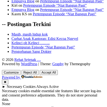
Empunya Blog
on
Pertempuran Episode “Niat Bangun Pagi”
Kiri
on
Pertempuran Episode “Niat Bangun Pagi”
Empunya Blog
on
Pertempuran Episode “Niat Bangun Pagi”
Kaoru KS
on
Pertempuran Episode “Niat Bangun Pagi”
-- Postingan Terkini
Masih, masih hidup kok
Curhat Anak Kantoran: Edisi Kecoa Ngeyel
Kelinci oh Kelinci ……..
Pertempuran Episode “Niat Bangun Pagi”
Pengorbanan Sang Dokter
© 2026
Rehat Sejenak …
Powered by
WordPress
|
Theme:
Graphy
by Themegraphy
Customize
Reject All
Accept All
Powered by
✖
►
Necessary Cookies
Always Active
Necessary cookies enable essential site features like secure log-ins
and consent preference adjustments. They do not store personal
data.
None