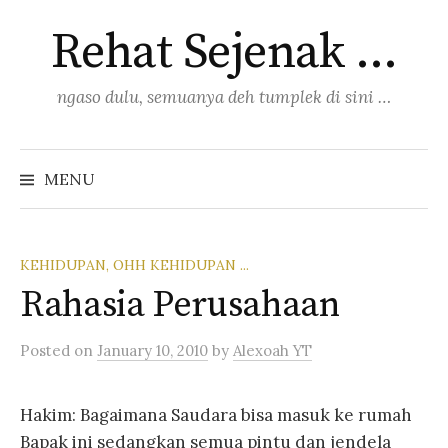
Skip
Rehat Sejenak …
to
content
ngaso dulu, semuanya deh tumplek di sini …
Search
for:
MENU
KEHIDUPAN, OHH KEHIDUPAN ...
Rahasia Perusahaan
Posted
on
January 10, 2010
by
Alexoah YT
Hakim: Bagaimana Saudara bisa masuk ke rumah
Bapak ini sedangkan semua pintu dan jendela