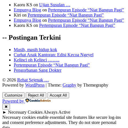
Kaoru KS
on
Ujian Susulan …
Empunya Blog
on
Pertempuran Episode “Niat Bangun Pagi”
Kiri
on
Pertempuran Episode “Niat Bangun Pagi”
Empunya Blog
on
Pertempuran Episode “Niat Bangun Pagi”
Kaoru KS
on
Pertempuran Episode “Niat Bangun Pagi”
-- Postingan Terkini
Masih, masih hidup kok
Curhat Anak Kantoran: Edisi Kecoa Ngeyel
Kelinci oh Kelinci ……..
Pertempuran Episode “Niat Bangun Pagi”
Pengorbanan Sang Dokter
© 2026
Rehat Sejenak …
Powered by
WordPress
|
Theme:
Graphy
by Themegraphy
Customize
Reject All
Accept All
Powered by
✖
►
Necessary Cookies
Always Active
Necessary cookies enable essential site features like secure log-ins
and consent preference adjustments. They do not store personal
data.