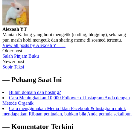
Alexoah YT
Mantan Kalong yang hobi mengetik (coding, blogging), sekarang
pun masih hobi mengetik dan sharing meme di sosmed tertentu.
View all posts by Alexoah YT →
Post
Older post
Salah Pinjam Buku
navigation
Newer post
Sopir Taksi
— Peluang Saat Ini
Butuh domain dan hosting?
Cara Meningkatkan 10,000 Follower di Instagram Anda dengan
Metode Organik
Cara menggunakan Media Iklan Facebook & Instagram untuk
mendapatkan Ribuan penjualan, bahkan bila Anda pemula sekalipun
— Komentator Terkini