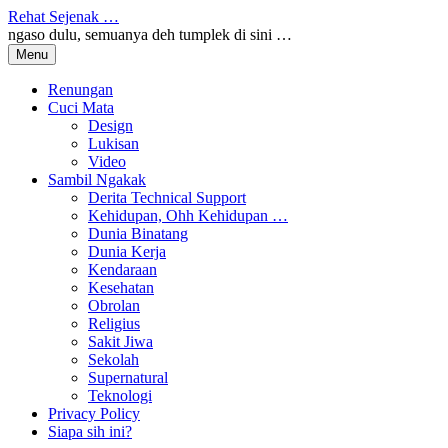
Skip
Rehat Sejenak …
to
ngaso dulu, semuanya deh tumplek di sini …
content
Menu
Renungan
Cuci Mata
Design
Lukisan
Video
Sambil Ngakak
Derita Technical Support
Kehidupan, Ohh Kehidupan …
Dunia Binatang
Dunia Kerja
Kendaraan
Kesehatan
Obrolan
Religius
Sakit Jiwa
Sekolah
Supernatural
Teknologi
Privacy Policy
Siapa sih ini?