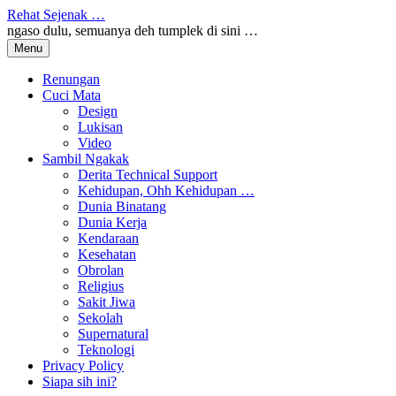
Skip
Rehat Sejenak …
to
ngaso dulu, semuanya deh tumplek di sini …
content
Menu
Renungan
Cuci Mata
Design
Lukisan
Video
Sambil Ngakak
Derita Technical Support
Kehidupan, Ohh Kehidupan …
Dunia Binatang
Dunia Kerja
Kendaraan
Kesehatan
Obrolan
Religius
Sakit Jiwa
Sekolah
Supernatural
Teknologi
Privacy Policy
Siapa sih ini?