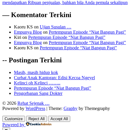
mendapatkan Ribuan penjualan, bahkan bila Anda pemula sekalipun
— Komentator Terkini
Kaoru KS
on
Ujian Susulan …
Empunya Blog
on
Pertempuran Episode “Niat Bangun Pagi”
Kiri
on
Pertempuran Episode “Niat Bangun Pagi”
Empunya Blog
on
Pertempuran Episode “Niat Bangun Pagi”
Kaoru KS
on
Pertempuran Episode “Niat Bangun Pagi”
-- Postingan Terkini
Masih, masih hidup kok
Curhat Anak Kantoran: Edisi Kecoa Ngeyel
Kelinci oh Kelinci ……..
Pertempuran Episode “Niat Bangun Pagi”
Pengorbanan Sang Dokter
© 2026
Rehat Sejenak …
Powered by
WordPress
|
Theme:
Graphy
by Themegraphy
Customize
Reject All
Accept All
Powered by