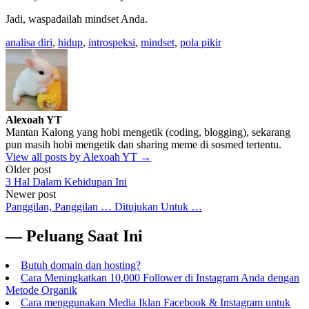
Jadi, waspadailah mindset Anda.
analisa diri
,
hidup
,
introspeksi
,
mindset
,
pola pikir
Alexoah YT
Mantan Kalong yang hobi mengetik (coding, blogging), sekarang
pun masih hobi mengetik dan sharing meme di sosmed tertentu.
View all posts by Alexoah YT →
Post
Older post
3 Hal Dalam Kehidupan Ini
navigation
Newer post
Panggilan, Panggilan … Ditujukan Untuk …
— Peluang Saat Ini
Butuh domain dan hosting?
Cara Meningkatkan 10,000 Follower di Instagram Anda dengan
Metode Organik
Cara menggunakan Media Iklan Facebook & Instagram untuk