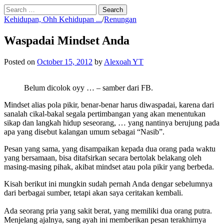
Search
for:
Kehidupan, Ohh Kehidupan ...
/
Renungan
Waspadai Mindset Anda
Posted
on
October 15, 2012
by
Alexoah YT
Belum dicolok oyy … – samber dari FB.
Mindset alias pola pikir, benar-benar harus diwaspadai, karena dari
sanalah cikal-bakal segala pertimbangan yang akan menentukan
sikap dan langkah hidup seseorang, … yang nantinya berujung pada
apa yang disebut kalangan umum sebagai “Nasib”.
Pesan yang sama, yang disampaikan kepada dua orang pada waktu
yang bersamaan, bisa ditafsirkan secara bertolak belakang oleh
masing-masing pihak, akibat mindset atau pola pikir yang berbeda.
Kisah berikut ini mungkin sudah pernah Anda dengar sebelumnya
dari berbagai sumber, tetapi akan saya ceritakan kembali.
Ada seorang pria yang sakit berat, yang memiliki dua orang putra.
Menjelang ajalnya, sang ayah ini memberikan pesan terakhirnya