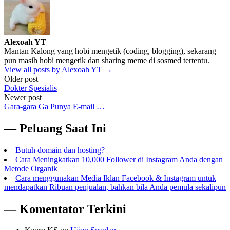
Alexoah YT
Mantan Kalong yang hobi mengetik (coding, blogging), sekarang
pun masih hobi mengetik dan sharing meme di sosmed tertentu.
View all posts by Alexoah YT →
Post
Older post
Dokter Spesialis
navigation
Newer post
Gara-gara Ga Punya E-mail …
— Peluang Saat Ini
Butuh domain dan hosting?
Cara Meningkatkan 10,000 Follower di Instagram Anda dengan
Metode Organik
Cara menggunakan Media Iklan Facebook & Instagram untuk
mendapatkan Ribuan penjualan, bahkan bila Anda pemula sekalipun
— Komentator Terkini