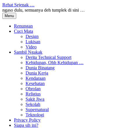
Skip
Rehat Sejenak …
to
ngaso dulu, semuanya deh tumplek di sini …
content
Menu
Renungan
Cuci Mata
Design
Lukisan
Video
Sambil Ngakak
Derita Technical Support
Kehidupan, Ohh Kehidupan …
Dunia Binatang
Dunia Kerja
Kendaraan
Kesehatan
Obrolan
Religius
Sakit Jiwa
Sekolah
Supernatural
Teknologi
Privacy Policy
Siapa sih ini?