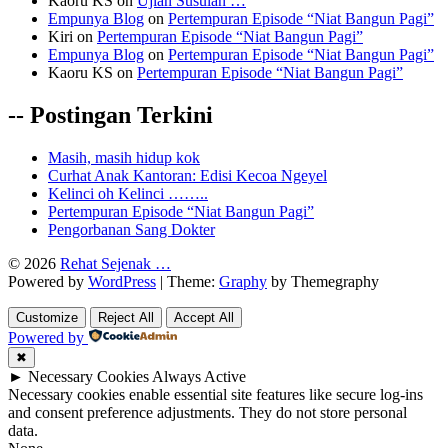
Kaoru KS
on
Ujian Susulan …
Empunya Blog
on
Pertempuran Episode “Niat Bangun Pagi”
Kiri
on
Pertempuran Episode “Niat Bangun Pagi”
Empunya Blog
on
Pertempuran Episode “Niat Bangun Pagi”
Kaoru KS
on
Pertempuran Episode “Niat Bangun Pagi”
-- Postingan Terkini
Masih, masih hidup kok
Curhat Anak Kantoran: Edisi Kecoa Ngeyel
Kelinci oh Kelinci ……..
Pertempuran Episode “Niat Bangun Pagi”
Pengorbanan Sang Dokter
© 2026
Rehat Sejenak …
Powered by
WordPress
|
Theme:
Graphy
by Themegraphy
Customize
Reject All
Accept All
Powered by
✖
►
Necessary Cookies
Always Active
Necessary cookies enable essential site features like secure log-ins
and consent preference adjustments. They do not store personal
data.