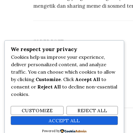
mengetik dan sharing meme di sosmed te
OLDER POST
Post
We respect your privacy
Menguping Percakapan Para Tikus
navigation
Cookies help us improve your experience,
deliver personalized content, and analyze
traffic. You can choose which cookies to allow
by clicking
Customize
. Click
Accept All
to
consent or
Reject All
to decline non-essential
cookies.
CUSTOMIZE
REJECT ALL
ACCEPT ALL
Powered by