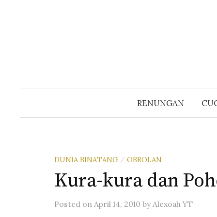
Skip
to
content
RENUNGAN
CUC
DUNIA BINATANG
OBROLAN
/
Kura-kura dan Po
Posted
on
April 14, 2010
by
Alexoah YT