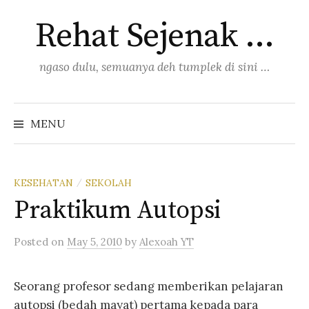
Skip
Rehat Sejenak …
to
content
ngaso dulu, semuanya deh tumplek di sini …
Search
for:
MENU
KESEHATAN
SEKOLAH
/
Praktikum Autopsi
Posted
on
May 5, 2010
by
Alexoah YT
Seorang profesor sedang memberikan pelajaran
autopsi (bedah mayat) pertama kepada para