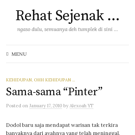
Skip
Rehat Sejenak …
to
content
ngaso dulu, semuanya deh tumplek di sini …
Search
for:
MENU
KEHIDUPAN, OHH KEHIDUPAN ...
Sama-sama “Pinter”
Posted
on
January 17, 2010
by
Alexoah YT
Dodol baru saja mendapat warisan tak terkira
banyaknya dari ayahnya yang telah meninggal.